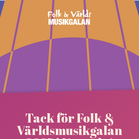
Skip
to
content
Tack för Folk &
Världsmusikgalan