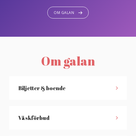
OM GALAN
Om galan
Biljetter & boende
Väskförbud