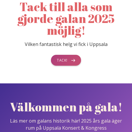
Tack till alla som
gjorde galan 2025
möjlig!
Vilken fantastisk helg vi fick i Uppsala
TACK!
Välkommen på gala!
Läs mer om galans historik här! 2025 års gala äger
rum på Uppsala Konsert & Kongress