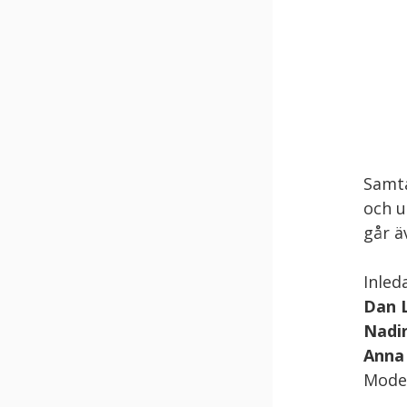
Samta
och u
går ä
Inled
Dan 
Nadin
Anna
Mode