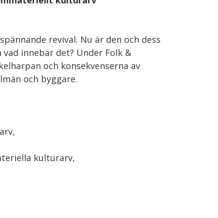
immateriellt kulturarv
mspännande revival. Nu är den och dess
n vad innebär det? Under Folk &
ckelharpan och konsekvenserna av
elmän och byggare.
arv,
eriella kulturarv,