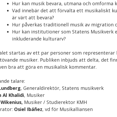
Hur kan musik bevara, utmana och omforma kul
Vad innebär det att förvalta ett musikaliskt
är värt att bevara?
Hur påverkas traditionell musik av migration 
Hur kan institutioner som Statens Musikverk el
inkluderande kulturarv?
let startas av ett par personer som representerar
tövande musiker. Publiken inbjuds att delta, det fi
ven bra att göra en musikalisk kommentar.
ande talare:
Lundberg
, Generaldirektör, Statens musikverk
 Al Khalidi
, Musiker
 Wikenius,
Musiker / Studierektor KMH
rator:
Osiel Ibáñez
, vd för Musikalliansen