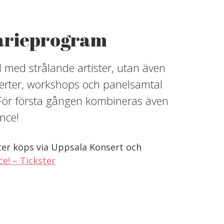
arieprogram
l med strålande artister, utan även
erter, workshops och panelsamtal
 För första gången kombineras även
nce!
jetter köps via Uppsala Konsert och
e! – Tickster