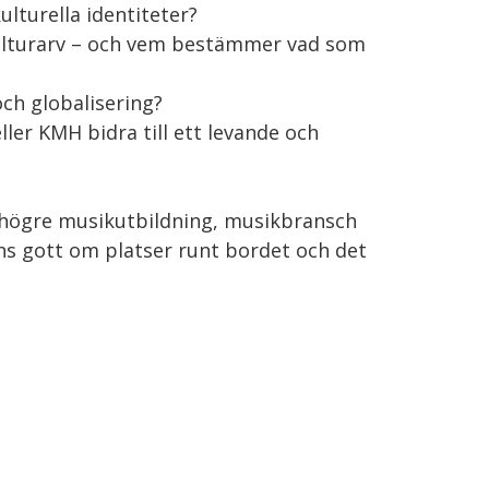
turella identiteter?
 kulturarv – och vem bestämmer vad som
och globalisering?
ler KMH bidra till ett levande och
 högre musikutbildning, musikbransch
nns gott om platser runt bordet och det