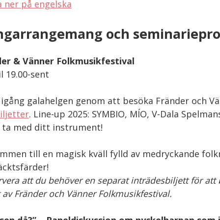
 ner på engelska
ngarrangemang och seminariepr
er & Vänner Folkmusikfestival
il 19.00-sent
 igång galahelgen genom att besöka Fränder och Vä
iljetter
. Line-up 2025: SYMBIO, MÍO, V-Dala Spelmans
 ta med ditt instrument!
mmen till en magisk kväll fylld av medryckande fol
cktsfärder!
vera att du behöver en separat inträdesbiljett för at
t av Fränder och Vänner Folkmusikfestival.