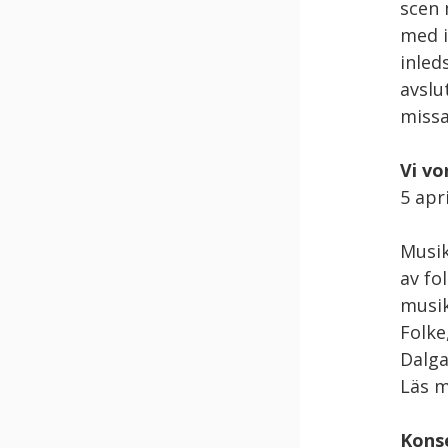
scen 
med i
inled
avslu
miss
Vi vo
5 apri
Musik
av fo
musik
Folke
Dalga
Läs 
Kons