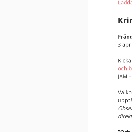
Ladda
Kri
Fränd
3 apr
Kicka
och b
JAM –
Välko
upptä
Obser
direk