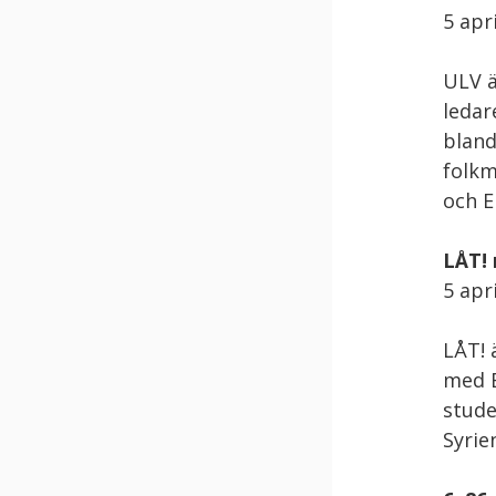
5 apri
ULV ä
ledar
bland
folkm
och E
LÅT!
5 apri
LÅT! 
med E
stude
Syrie