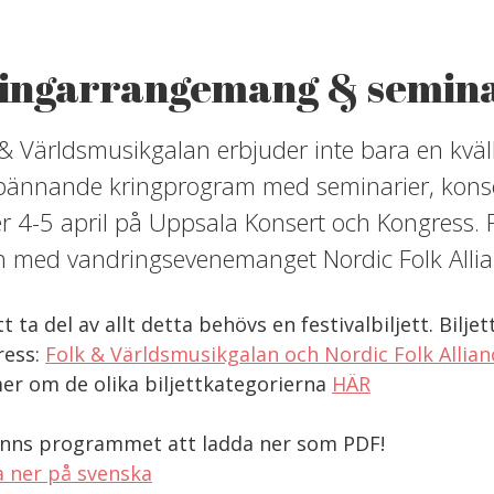
ingarrangemang & semin
 & Världsmusikgalan erbjuder inte bara en kväl
spännande kringprogram med seminarier, kons
r 4-5 april på Uppsala Konsert och Kongress.
n med vandringsevenemanget Nordic Folk Allia
tt ta del av allt detta behövs en festivalbiljett. Bil
ress:
Folk & Världsmusikgalan och Nordic Folk Allianc
er om de olika biljettkategorierna
HÄR
inns programmet att ladda ner som PDF!
 ner på svenska