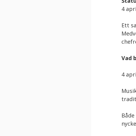
Statu
4 apri
Ett s
Medve
chefr
Vad b
4 apri
Musik
tradi
Både 
nycke