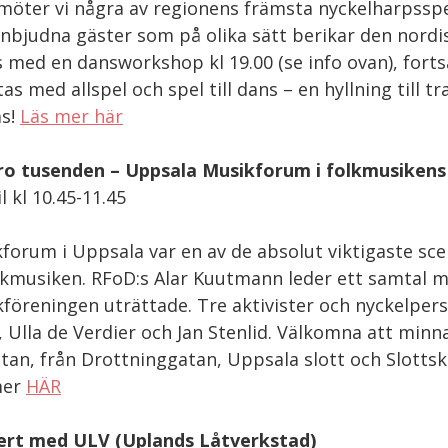
möter vi några av regionens främsta nyckelharpsspe
nbjudna gäster som på olika sätt berikar den nordi
s med en dansworkshop kl 19.00 (se info ovan), fort
tas med allspel och spel till dans – en hyllning till
as!
Läs mer här
ro tusenden
–
Uppsala Musikforum i folkmusikens 
l kl 10.45-11.45
forum i Uppsala var en av de absolut viktigaste scen
lkmusiken. RFoD:s Alar Kuutmann leder ett samtal me
föreningen uträttade. Tre aktivister och nyckelpers
, Ulla de Verdier och Jan Stenlid.
Välkomna att minna
tan, från Drottninggatan, Uppsala slott och Slottskä
mer
HÄR
ert med
ULV (Uplands Låtverkstad)