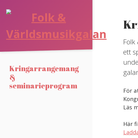
Skip
to
Folk
Kr
content
&
Folk
Världsmusikgalan
ett 
unde
Kringarrangemang
gala
&
seminarieprogram
För a
Kong
Läs m
Här f
Ladda