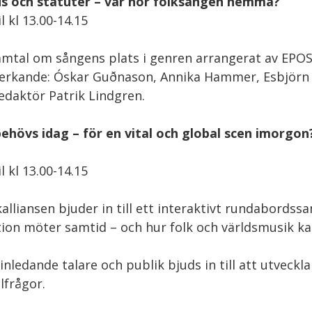
s och statuter – var hör folksången hemma?
l kl 13.00-14.15
amtal om sångens plats i genren arrangerat av EPOS 
rkande: Óskar Guðnason, Annika Hammer, Esbjörn W
edaktör Patrik Lindgren.
ehövs idag – för en vital och global scen imorgon
l kl 13.00-14.15
alliansen bjuder in till ett interaktivt rundabords
tion möter samtid – och hur folk och världsmusik ka
inledande talare och publik bjuds in till att utveckl
lfrågor.