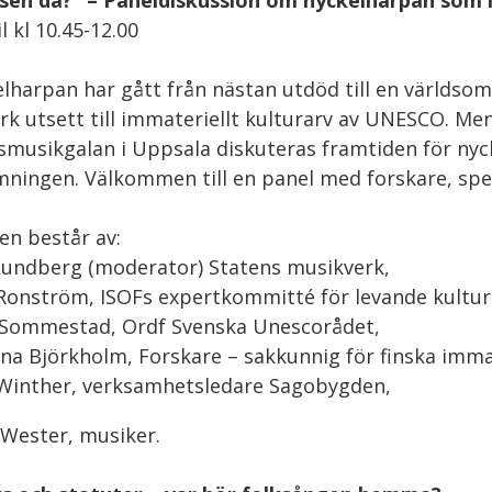
sen då?” – Paneldiskussion om nyckelharpan som 
l kl 10.45-12.00
lharpan har gått från nästan utdöd till en världso
rk utsett till immateriellt kulturarv av UNESCO. Me
smusikgalan i Uppsala diskuteras framtiden för ny
ningen. Välkommen till en panel med forskare, sp
en består av:
undberg (moderator) Statens musikverk,
onström, ISOFs expertkommitté för levande kultur
 Sommestad, Ordf Svenska Unescorådet,
na Björkholm, Forskare – sakkunnig för finska immat
Winther, verksamhetsledare Sagobygden,
Wester, musiker.