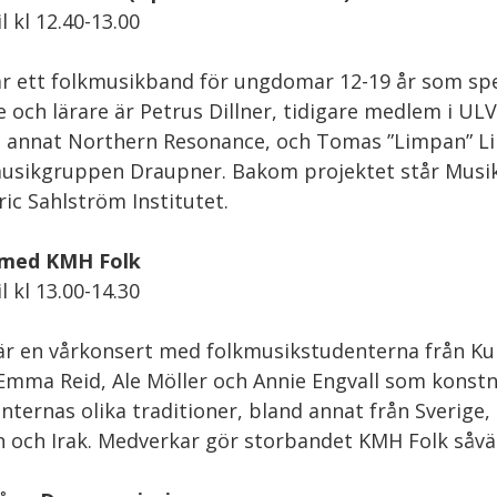
l kl 12.40-13.00
r ett folkmusikband för ungdomar 12-19 år som spe
e och lärare är Petrus Dillner, tidigare medlem i U
 annat Northern Resonance, och Tomas ”Limpan” Lind
usikgruppen Draupner. Bakom projektet står Musi
ric Sahlström Institutet.
 med KMH Folk
l kl 13.00-14.30
är en vårkonsert med folkmusikstudenterna från Ku
mma Reid, Ale Möller och Annie Engvall som konstnär
nternas olika traditioner, bland annat från Sverige,
n och Irak. Medverkar gör storbandet KMH Folk såv