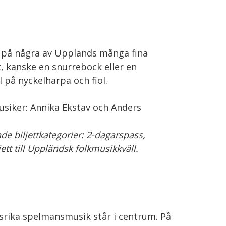
 på några av Upplands många fina
t, kanske en snurrebock eller en
l på nyckelharpa och fiol.
siker: Annika Ekstav och Anders
e biljettkategorier: 2-dagarspass,
jett till Uppländsk folkmusikkväll.
nsrika spelmansmusik står i centrum. På