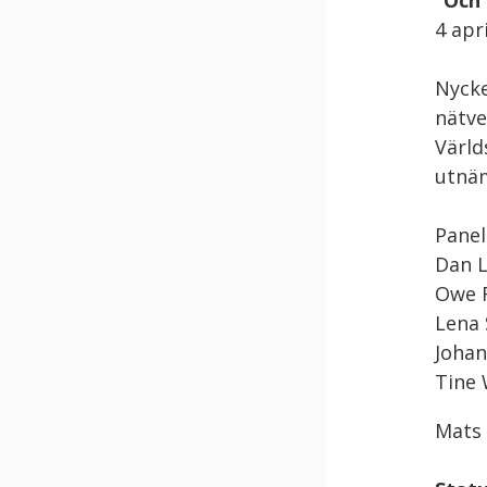
”Och 
4 apri
Nycke
nätve
Värld
utnäm
Panel
Dan L
Owe R
Lena
Johan
Tine 
Mats 