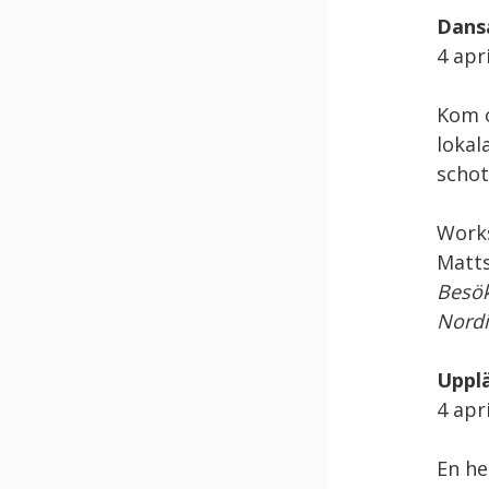
Dans
4 apr
Kom o
lokal
schot
Works
Matts
Besök
Nordi
Upplä
4 apri
En he