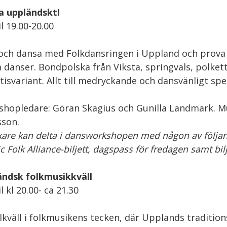
a uppländskt!
il 19.00-20.00
ch dansa med Folkdansringen i Uppland och prova
a danser. Bondpolska från Viksta, springvals, polket
tisvariant. Allt till medryckande och dansvänligt spe
hopledare: Göran Skagius och Gunilla Landmark. Mu
son.
are kan delta i dansworkshopen med någon av följand
c Folk Alliance-biljett, dagspass för fredagen samt bil
ndsk folkmusikkväll
l kl 20.00- ca 21.30
lkväll i folkmusikens tecken, där Upplands traditio