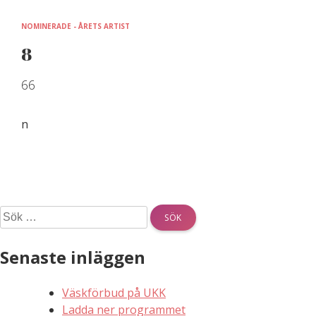
Skip
to
NOMINERADE - ÅRETS ARTIST
content
8
66
n
Sök
efter:
Senaste inläggen
Väskförbud på UKK
Ladda ner programmet