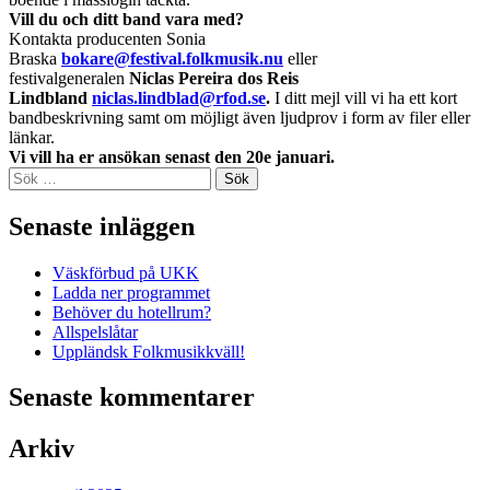
Vill du och ditt band vara med?
Kontakta producenten Sonia
Braska
bokare@festival.folkmusik.nu
eller
festivalgeneralen
Niclas Pereira dos Reis
Lindbland
niclas.lindblad@rfod.se
.
I ditt mejl vill vi ha ett kort
bandbeskrivning samt om möjligt även ljudprov i form av filer eller
länkar.
Vi vill ha er ansökan senast den 20e januari.
Sök
efter:
Senaste inläggen
Väskförbud på UKK
Ladda ner programmet
Behöver du hotellrum?
Allspelslåtar
Uppländsk Folkmusikkväll!
Senaste kommentarer
Arkiv