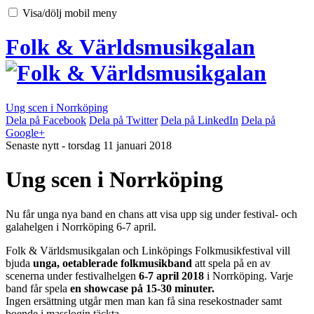
Skip
Visa/dölj mobil meny
to
content
Folk & Världsmusikgalan
Ung scen i Norrköping
Dela på Facebook
Dela på Twitter
Dela på LinkedIn
Dela på
Google+
Senaste nytt - torsdag 11 januari 2018
Ung scen i Norrköping
Nu får unga nya band en chans att visa upp sig under festival- och
galahelgen i Norrköping 6-7 april.
Folk & Världsmusikgalan och Linköpings Folkmusikfestival vill
bjuda
unga, oetablerade folkmusikband
att spela på en av
scenerna under festivalhelgen
6-7 april 2018
i Norrköping. Varje
band får spela
en showcase på 15-30 minuter.
Ingen ersättning utgår men man kan få sina resekostnader samt
boende i masslogin täckta.