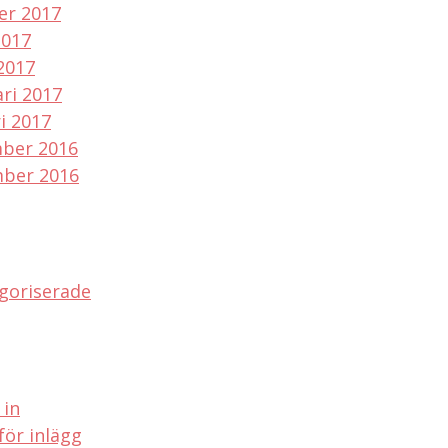
er 2017
2017
2017
ri 2017
i 2017
ber 2016
ber 2016
goriserade
 in
för inlägg