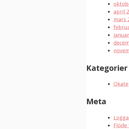
oktob
april 
mars 
februa
januar
decem
novem
Kategorier
Okate
Meta
Logga
Flöde 