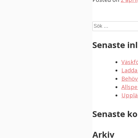
Sök
efter:
Senaste in
Väskf
Ladda
Behöv
Allspe
Upplä
Senaste k
Arkiv