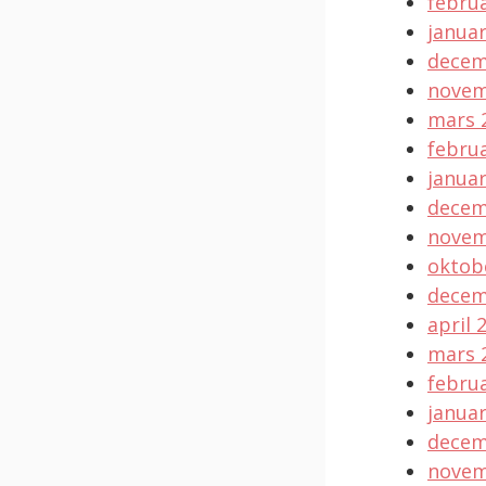
februa
januar
decem
novem
mars 
februa
januar
decem
novem
oktob
decem
april 
mars 
februa
januar
decem
novem