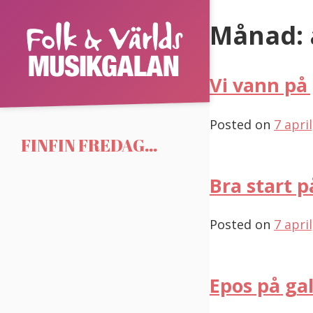
Skip
Månad:
to
Folk
content
&
Vi vann på
Världsmusikgalan
Posted on
7 apri
FINFIN FREDAG…
Bra start p
Posted on
7 apri
Epos på ga