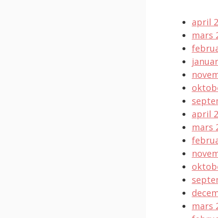
april 
mars 
februa
januar
novem
oktob
septe
april 
mars 
februa
novem
oktob
septe
decem
mars 