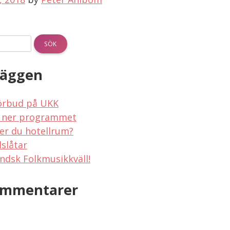
läggen
örbud på UKK
 ner programmet
er du hotellrum?
lslåtar
ndsk Folkmusikkväll!
ommentarer