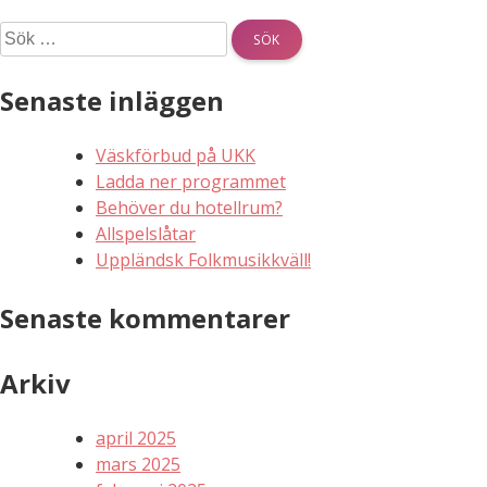
Sök
efter:
Senaste inläggen
Väskförbud på UKK
Ladda ner programmet
Behöver du hotellrum?
Allspelslåtar
Uppländsk Folkmusikkväll!
Senaste kommentarer
Arkiv
april 2025
mars 2025