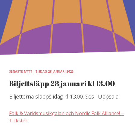
Skip
to
content
SENASTE NYTT - TISDAG 28 JANUARI 2025
Biljettsläpp 28 januari kl 13.00
Biljetterna släpps idag kl 13.00. Ses i Uppsala!
Folk & Världsmusikgalan och Nordic Folk Alliance! –
Tickster