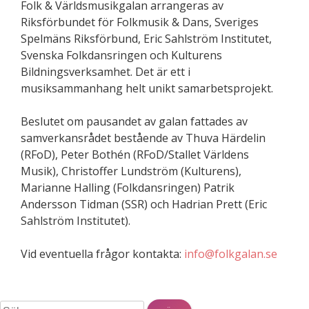
Folk & V
ärldsmusikgalan arrangeras av
Riksförbundet fö
r Folkmusik & Dans, Sveriges
Spelm
äns Riksfö
rbund, Eric Sahlstr
öm Institutet,
Svenska Folkdansringen och Kulturens
Bildningsverksamhet. Det är ett i
musiksammanhang helt unikt samarbetsprojekt.
Beslutet om pausandet av galan fattades av
samverkansrådet best
å
ende av Thuva Hä
rdelin
(RFoD), Peter Both
é
n (RFoD/Stallet Världens
Musik), Christoffer Lundström (Kulturens),
Marianne Halling (Folkdansringen) Patrik
Andersson Tidman (SSR) och Hadrian Prett (Eric
Sahlströ
m Institutet).
Vid eventuella fr
å
gor kontakta:
info@folkgalan.se
Sök