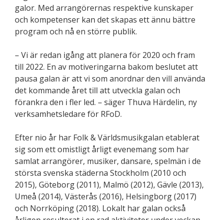
galor. Med arrangörernas respektive kunskaper
och kompetenser kan det skapas ett ännu bättre
program och nå en större publik.
– Vi är redan ig
å
ng att planera för 2020 och fram
till 2022. En av motiveringarna bakom beslutet att
pausa galan är att vi som anordnar den vill använda
det kommande
å
ret till att utveckla galan och
förankra den i fler led. – sä
ger Thuva H
ärdelin, ny
verksamhetsledare fö
r RFoD.
Efter nio å
r har Folk & Världsmusikgalan etablerat
sig som ett omistligt
å
rligt evenemang som har
samlat arrangö
rer, musiker, dansare, spelm
än i de
största svenska städerna Stockholm (2010 och
2015), Göteborg (2011), Malmö (2012), Gävle (2013),
Umeå (2014), Väster
å
s (2016), Helsingborg (2017)
och Norrköping (2018). Lokalt har galan också