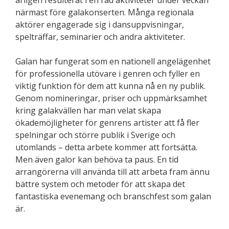
årligen resulterat i en rad aktiviteter under veckan
närmast före galakonserten. M
å
nga regionala
aktörer engagerade sig i dansuppvisningar,
spelträ
ffar, seminarier och andra aktivit
e
ter.
Galan har fungerat som en nationell angelägenhet
fö
r professionella ut
övare i genren och fyller en
viktig funktion för dem att kunna nå en ny publik.
Genom nomineringar, priser och uppmärksamhet
kring galakvällen har man velat skapa
ökade
m
öjligheter för genrens artister att få fler
spelningar och större publik i Sverige och
utomlands – detta arbete kommer att fortsätta.
Men även galor kan behöva ta paus. En tid
arrang
örerna vill använda till att arbeta fram ännu
bättre system och metoder för att skapa det
fantastiska evenemang och branschfest som galan
är.