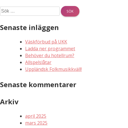
Sök
efter:
Senaste inläggen
Väskförbud på UKK
Ladda ner programmet
Behöver du hotellrum?
Allspelslåtar
Uppländsk Folkmusikkväll!
Senaste kommentarer
Arkiv
april 2025
mars 2025