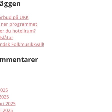
läggen
örbud på UKK
 ner programmet
er du hotellrum?
lslåtar
ndsk Folkmusikkväll!
ommentarer
2025
2025
ri 2025
i 2025