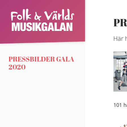
Skip
to
Folk
PR
content
&
Här 
Världsmusikgalan
PRESSBILDER GALA
2020
101 h