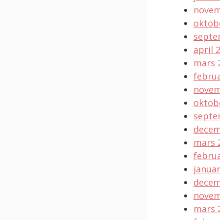
novem
oktob
septe
april 
mars 
februa
novem
oktob
septe
decem
mars 
februa
januar
decem
novem
mars 