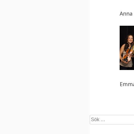
Anna 
Emma 
Sök
efter: