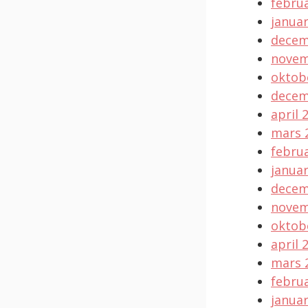
februa
januar
decem
novem
oktob
decem
april 
mars 
februa
januar
decem
novem
oktob
april 
mars 
februa
januar