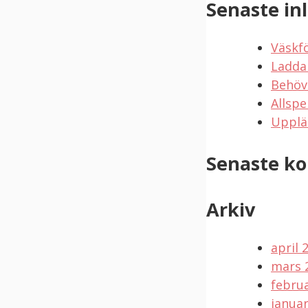
Senaste in
Väskf
Ladda
Behöv
Allspe
Upplä
Senaste k
Arkiv
april 
mars 
februa
januar