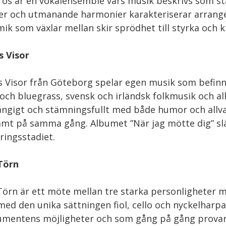
os är en vokalensemble vars musik beskrivs som stäm
r och utmanande harmonier karakteriserar arrange
ik som växlar mellan skir sprödhet till styrka och k
s Visor
s Visor från Göteborg spelar egen musik som befin
 och bluegrass, svensk och irländsk folkmusik och al
ängigt och stämningsfullt med både humor och allva
amt på samma gång. Albumet ”När jag mötte dig” slä
ringsstadiet.
Törn
Törn är ett möte mellan tre starka personligheter 
ed den unika sättningen fiol, cello och nyckelhar
umentens möjligheter och som gång på gång provar 