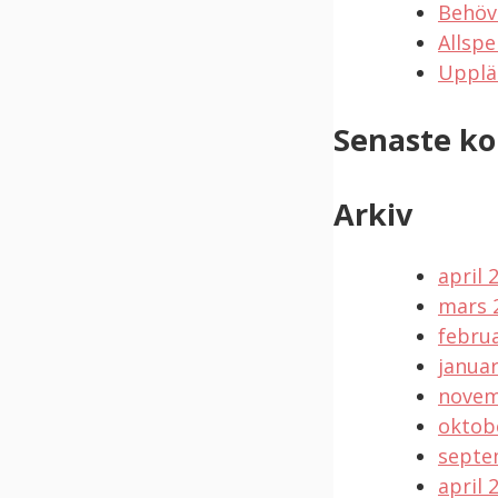
Behöv
Allspe
Upplä
Senaste k
Arkiv
april 
mars 
februa
januar
novem
oktob
septe
april 