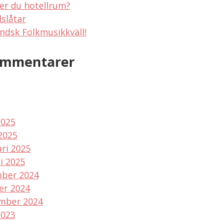
er du hotellrum?
lslåtar
ndsk Folkmusikkväll!
ommentarer
2025
2025
ri 2025
i 2025
ber 2024
er 2024
mber 2024
2023