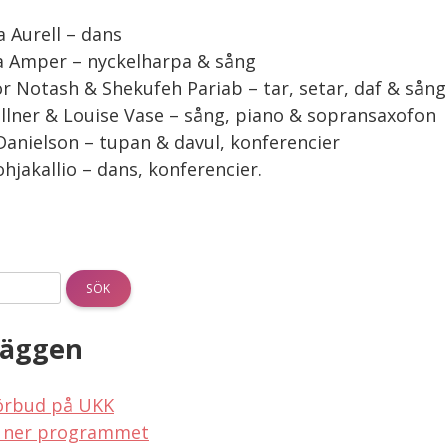
a Aurell – dans
a Amper – nyckelharpa & sång
r Notash & Shekufeh Pariab – tar, setar, daf & sång
illner & Louise Vase – sång, piano & sopransaxofon
anielson – tupan & davul, konferencier
ohjakallio – dans, konferencier.
läggen
örbud på UKK
 ner programmet