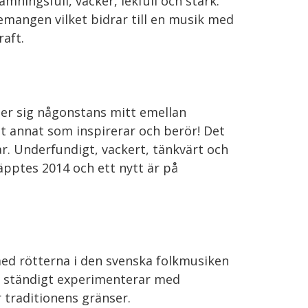
ningsfull, vacker, lekfull och stark.
mangen vilket bidrar till en musik med
raft.
ner sig någonstans mitt emellan
lt annat som inspirerar och berör! Det
r. Underfundigt, vackert, tänkvärt och
pptes 2014 och ett nytt är på
med rötterna i den svenska folkmusiken
pa ständigt experimenterar med
traditionens gränser.