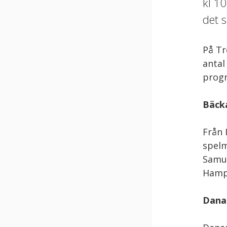
kl 10
det 
På Tr
antal
progr
Bäcka
Från 
spelm
Samue
Hampu
Dana