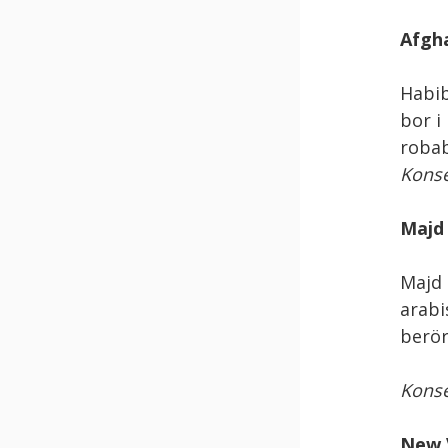
Afgh
Habib
bor i
robab
Konse
Majd
Majd 
arabi
berör
Konse
New V