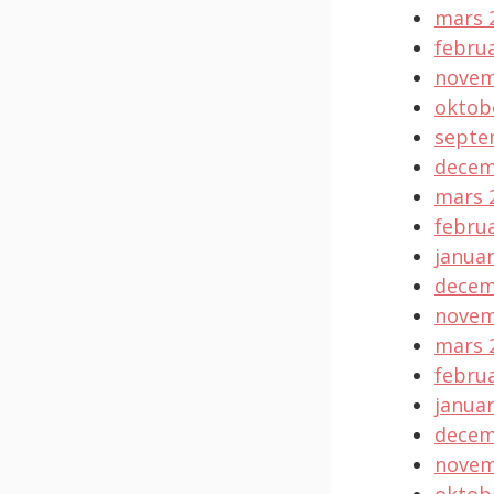
mars 
februa
novem
oktob
septe
decem
mars 
februa
januar
decem
novem
mars 
februa
januar
decem
novem