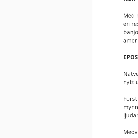
Med r
en re
banjo
ameri
EPOS,
Nätve
nytt 
Först
mynna
ljuda
Medv