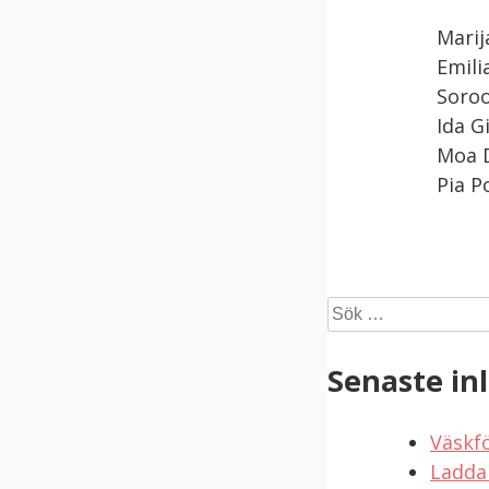
Marij
Emili
Soroo
Ida G
Moa D
Pia P
Sök
efter:
Senaste in
Väskf
Ladda