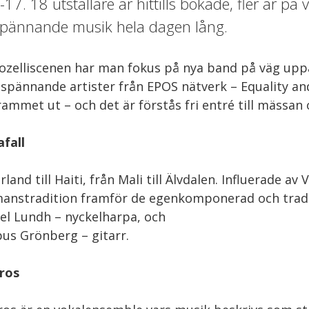
-17. 18 utställare är hittills bokade, fler är på
spännande musik hela dagen lång.
ozelliscenen har man fokus på nya band på väg uppå
 spännande artister från EPOS nätverk – Equality and
ammet ut – och det är förstås fri entré till mässan 
fall
Irland till Haiti, från Mali till Älvdalen. Influerade 
anstradition framför de egenkomponerad och tradit
l Lundh – nyckelharpa, och
s Grönberg – gitarr.
ros