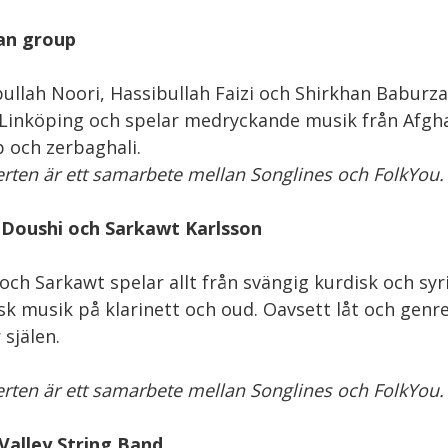
an group
ullah Noori, Hassibullah Faizi och Shirkhan Baburz
 Linköping och spelar medryckande musik från Afg
 och zerbaghali.
rten är ett samarbete mellan Songlines och FolkYou.
 Doushi och Sarkawt Karlsson
och Sarkawt spelar allt från svängig kurdisk och syri
sk musik på klarinett och oud. Oavsett låt och genr
 själen.
rten är ett samarbete mellan Songlines och FolkYou.
alley String Band