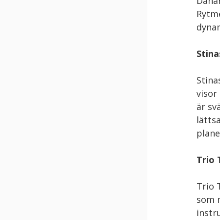
Danar
Rytme
dynam
Stina
Stina
visor
är sv
lätts
plane
Trio 
Trio 
som m
instr