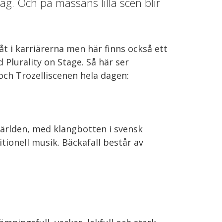
 väg. Och på mässans lilla scen blir
t i karriärerna men här finns också ett
 Plurality on Stage. Så här ser
och Trozelliscenen hela dagen:
av Världen, med klangbotten i svensk
ionell musik. Bäckafall består av