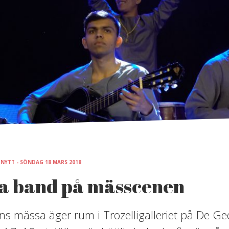
 NYTT - SÖNDAG 18 MARS 2018
a band på mässcenen
ns mässa äger rum i Trozelligalleriet på De Ge