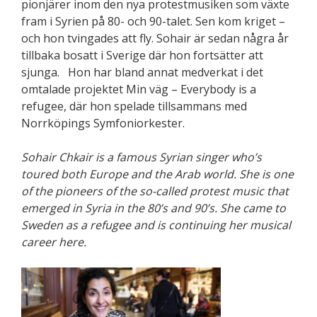
pionjärer inom den nya protestmusiken som växte
fram i Syrien på 80- och 90-talet. Sen kom kriget –
och hon tvingades att fly. Sohair är sedan några år
tillbaka bosatt i Sverige där hon fortsätter att
sjunga. Hon har bland annat medverkat i det
omtalade projektet Min väg – Everybody is a
refugee, där hon spelade tillsammans med
Norrköpings Symfoniorkester.
Sohair Chkair is a famous Syrian singer who’s
toured both Europe and the Arab world. She is one
of the pioneers of the so-called protest music that
emerged in Syria in the 80’s and 90’s. She came to
Sweden as a refugee and is continuing her musical
career here.