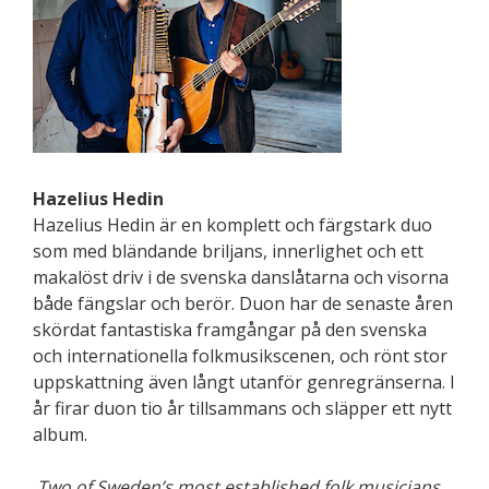
Hazelius Hedin
Hazelius Hedin är en komplett och färgstark duo
som med bländande briljans, innerlighet och ett
makalöst driv i de svenska danslåtarna och visorna
både fängslar och berör. Duon har de senaste åren
skördat fantastiska framgångar på den svenska
och internationella folkmusikscenen, och rönt stor
uppskattning även långt utanför genregränserna. I
år firar duon tio år tillsammans och släpper ett nytt
album.
Two of Sweden’s most established folk musicians