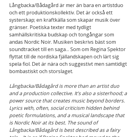
Långbacka/Bådagård
är mer än bara en artistduo
och ett produktionskollektiv. Det är också ett
systerskap; en kraftkälla som skapar musik över
gränser. Poetiska texter med tydligt
samhällskritiska budskap och tongångar som
andas Nordic Noir. Musiken beskrivs bäst som
soundtracket till en saga… Som om Regina Spektor
flyttat till de nordiska fjällandskapen och lärt sig
spela fiol. Det är nära och suggestivt men samtidigt
bombastiskt och storslaget.
Långbacka/Bådagård
is more than an artist duo
and a production collective. It’s also a sisterhood; a
power source that creates music beyond borders.
Lyrics with, often, social criticism hidden behind
poetic formulations, and a musical landscape that
is Nordic Noir at its best.
The sound of
Långbacka/Bådagård is best described as a fairy