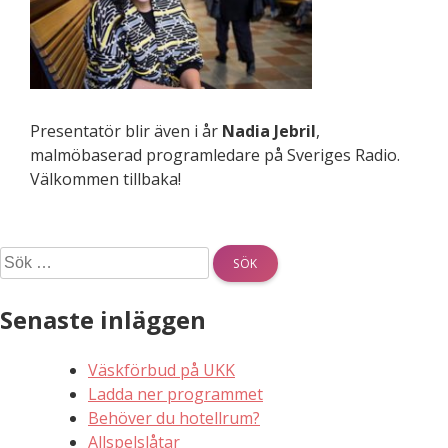
Presentatör blir även i år
Nadia Jebril
,
malmöbaserad programledare på Sveriges Radio.
Välkommen tillbaka!
Sök
efter:
Senaste inläggen
Väskförbud på UKK
Ladda ner programmet
Behöver du hotellrum?
Allspelslåtar