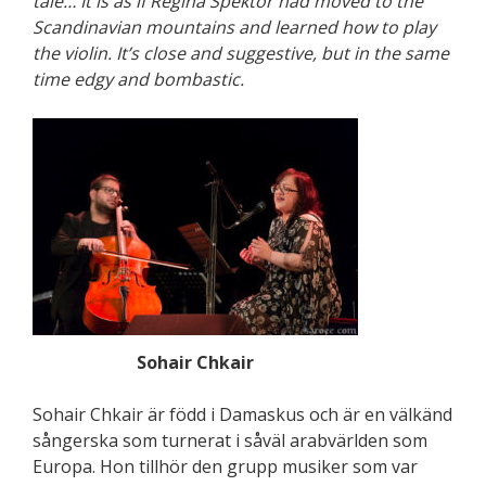
tale… It is as if Regina Spektor had moved to the
Scandinavian mountains and learned how to play
the violin. It’s close and suggestive, but in the same
time edgy and bombastic.
Sohair Chkair
Sohair Chkair är född i Damaskus och är en välkänd
sångerska som turnerat i såväl arabvärlden som
Europa. Hon tillhör den grupp musiker som var