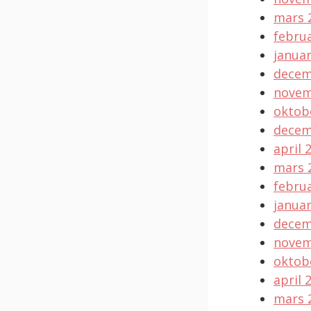
mars 
februa
januar
decem
novem
oktob
decem
april 
mars 
februa
januar
decem
novem
oktob
april 
mars 