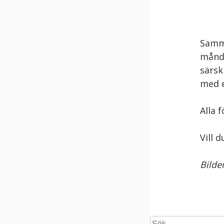
Samma
månda
särsk
med e
Alla 
Vill 
Bilde
Sök