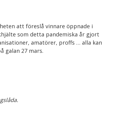
heten att föreslå vinnare öppnade i
khjälte som detta pandemiska år gjort
anisationer, amatörer, proffs … alla kan
på galan 27 mars.
agslåda.