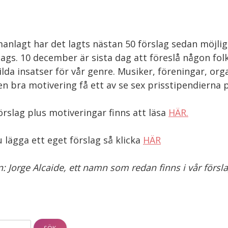
nlagt har det lagts nästan 50 förslag sedan möjlig
gs. 10 december är sista dag att föreslå någon fol
ilda insatser för vår genre. Musiker, föreningar, org
n bra motivering få ett av se sex prisstipendierna 
förslag plus motiveringar finns att läsa
HÄR.
du lägga ett eget förslag så klicka
HÄR
n: Jorge Alcaide, ett namn som redan finns i vår försl