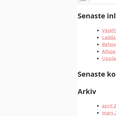
efter:
Senaste in
Väskf
Ladda
Behöv
Allspe
Upplä
Senaste k
Arkiv
april 
mars 