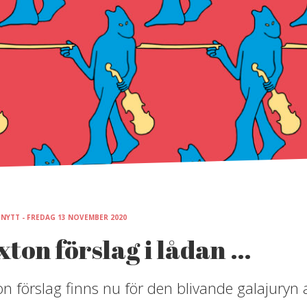
 NYTT - FREDAG 13 NOVEMBER 2020
xton förslag i lådan …
n förslag finns nu för den blivande galajuryn att 