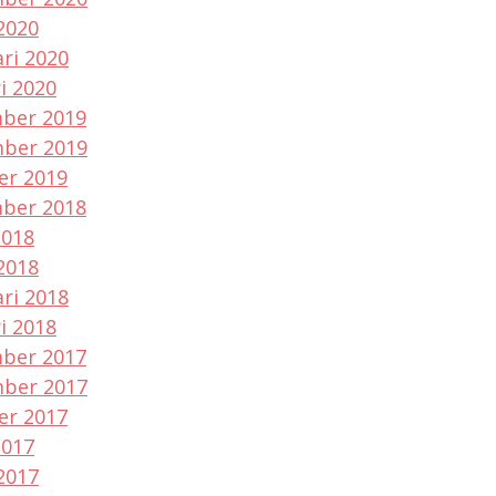
2020
ri 2020
i 2020
ber 2019
ber 2019
er 2019
ber 2018
2018
2018
ri 2018
i 2018
ber 2017
ber 2017
er 2017
2017
2017