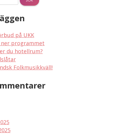
läggen
örbud på UKK
 ner programmet
er du hotellrum?
lslåtar
ndsk Folkmusikkväll!
ommentarer
2025
2025