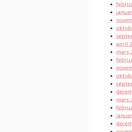
februa
januar
novem
oktob
septe
april 
mars 
februa
novem
oktob
septe
decem
mars 
februa
januar
decem
novem