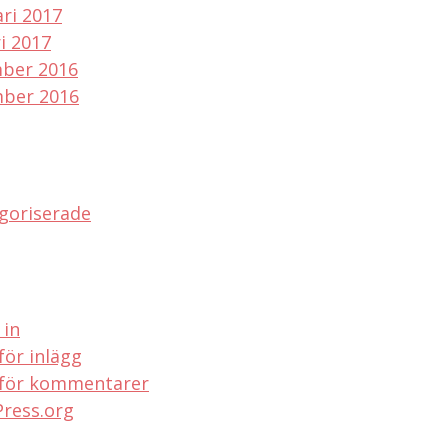
ri 2017
i 2017
ber 2016
ber 2016
goriserade
 in
för inlägg
 för kommentarer
ress.org