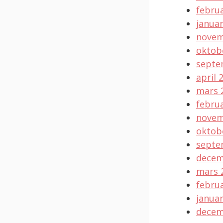
februa
januar
novem
oktob
septe
april 
mars 
februa
novem
oktob
septe
decem
mars 
februa
januar
decem