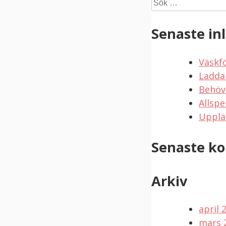
Sök
efter:
Senaste in
Väskf
Ladda
Behöv
Allspe
Upplä
Senaste k
Arkiv
april 
mars 