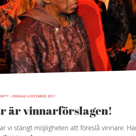
 NYTT - ONSDAG 6 DECEMBER 2017
r är vinnarförslagen!
ar vi stängt möjligheten att föreslå vinnare. H