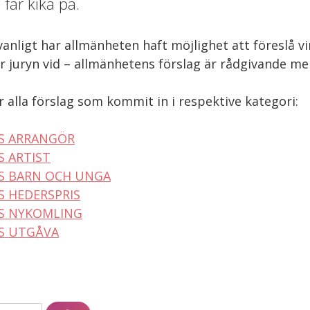
 får kika på.
anligt har allmänheten haft möjlighet att föreslå v
r juryn vid – allmänhetens förslag är rådgivande men
r alla förslag som kommit in i respektive kategori:
S ARRANGÖR
S ARTIST
S BARN OCH UNGA
S HEDERSPRIS
S NYKOMLING
S UTGÅVA