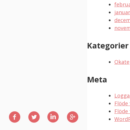
februa
januar
decem
novem
Kategorier
Okate
Meta
Logga
Flöde 
Flöde
Dela
Dela
Dela
Dela
WordP
på
på
på
på