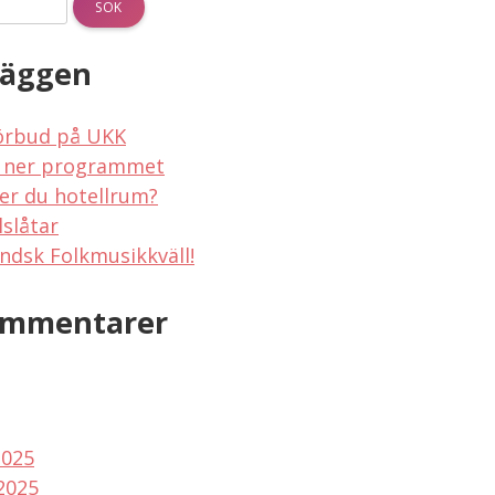
läggen
örbud på UKK
 ner programmet
er du hotellrum?
lslåtar
ndsk Folkmusikkväll!
ommentarer
2025
2025