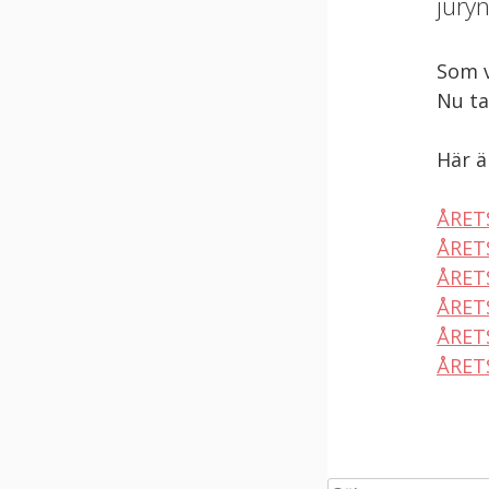
juryn
Som v
Nu ta
Här ä
ÅRET
ÅRET
ÅRET
ÅRET
ÅRET
ÅRET