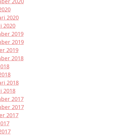
ber 2020
2020
ri 2020
i 2020
ber 2019
ber 2019
er 2019
ber 2018
2018
2018
ri 2018
i 2018
ber 2017
ber 2017
er 2017
2017
2017